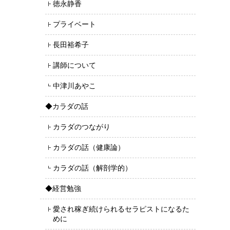
徳永静香
プライベート
長田裕希子
講師について
中津川あやこ
◆カラダの話
カラダのつながり
カラダの話（健康論）
カラダの話（解剖学的）
◆経営勉強
愛され稼ぎ続けられるセラピストになるた
めに