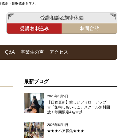
顔矯正・骨盤矯正を学ぶ！
Q&A
卒業生の声
アクセス
最新ブログ
2026年1月5日
【日程更新】嬉しいフォローアップ
☆「施術しあいっこ」スクール無料開
放！毎回限定4名☆彡
2025年6月1日
★★★ペア募集★★★