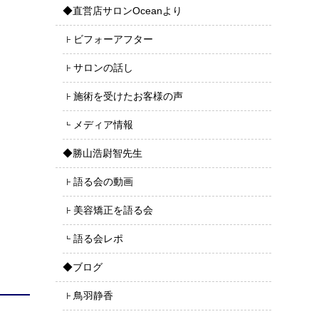
◆直営店サロンOceanより
ビフォーアフター
サロンの話し
施術を受けたお客様の声
メディア情報
◆勝山浩尉智先生
語る会の動画
美容矯正を語る会
語る会レポ
◆ブログ
鳥羽静香