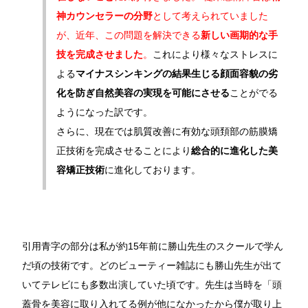
神カウンセラーの分野
として考えられていました
が、近年、この問題を解決できる
新しい画期的な手
技を完成させました
。
これにより様々なストレスに
よる
マイナスシンキングの結果生じる顔面容貌の劣
化を防ぎ自然美容の実現を可能にさせる
ことがでる
ようになった訳です。
さらに、現在では肌質改善に有効な頭頚部の筋膜矯
正技術を完成させることにより
総合的に進化した美
容矯正技術
に進化しております。
引用青字の部分は私が約15年前に勝山先生のスクールで学ん
だ頃の技術です。どのビューティー雑誌にも勝山先生が出て
いてテレビにも多数出演していた頃です。先生は当時を「頭
蓋骨を美容に取り入れてる例が他になかったから僕が取り上