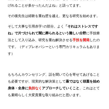
げれることが多かったんだよね」と語ってます。
その後先生は経験を重ね壁を越え、更なる研究を始めます。
そして大事な引用赤字↑の部分。よく
「それはストレスです
ね」で片づけられて闇に葬られるという難しい分野
に手技療
法として入り込み、研究を重ね解決させる
手技を開発
したの
です。（ディプレオパシーという専門カリキュラムもありま
す）
もちろんカウンセリング、話を聞いて心を寄せてあげること
も必要ですが、現実的な解決策として
薬ではなく頭蓋を始め
身体・全身に
負担なく
アプローチしていくこと
、これはとて
も素晴らしく大変貴重な取り組みだと思います。