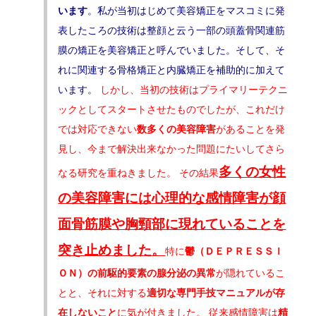
います
。私が当初はじめて美容矯正をマスコミに発
表したころの技術は整顔と云う一部の頭蓋骨関連筋
膜の矯正を美容矯正と呼んでいました。そして、そ
れに関連する骨格矯正と内臓矯正を補助的に加えて
います。
しかし、当初の技術はプライマリーテクニ
ックとしてスタートさせたものでしたが、これだけ
では対応できない
数多くの美容障害
があることを発
見し、今まで解決出来なかった問題にたいしてさら
多くの女性
なる研究を重ねきました。 その結果
の美容障害には心理的な感情障害が顔
面骨筋膜や胸頸部に現れていることを
突き止めました。
特に
鬱（ＤＥＰＲＥＳＳＩ
ＯＮ）の前駆的要素の腺分泌の異常
が隠れているこ
とと、それに対する
適切な専門手技マニュアルが存
在しないこと
に気が付きました。 従来感情障害は
精