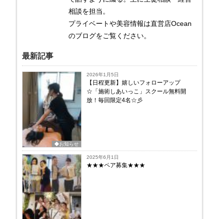
相談を担当。
プライベートや美容情報は直営店Ocean
のブログをご覧ください。
最新記事
2026年1月5日
【日程更新】嬉しいフォローアップ
☆「施術しあいっこ」スクール無料開
放！毎回限定4名☆彡
◆お知らせ
2025年6月1日
★★★ペア募集★★★