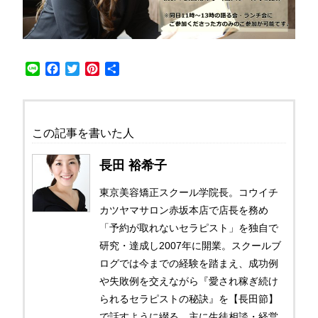
Line
Facebook
Twitter
Pinterest
共
有
この記事を書いた人
長田 裕希子
東京美容矯正スクール学院長。コウイチ
カツヤマサロン赤坂本店で店長を務め
「予約が取れないセラピスト」を独自で
研究・達成し2007年に開業。スクールブ
ログでは今までの経験を踏まえ、成功例
や失敗例を交えながら『愛され稼ぎ続け
られるセラピストの秘訣』を【長田節】
で話すように綴る。主に生徒相談・経営