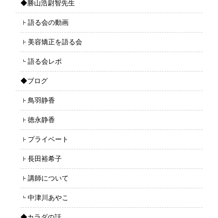
◆勝山浩尉智先生
語る会の動画
美容矯正を語る会
語る会レポ
◆ブログ
鳥羽静香
徳永静香
プライベート
長田裕希子
講師について
中津川あやこ
◆カラダの話