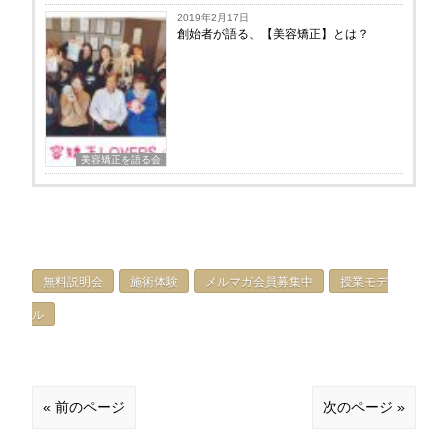
2019年2月17日
創始者が語る、【美容矯正】とは？
美容矯正を語る会
無料説明会
施術体験
メルマガ会員募集中
授業モデ
ル
« 前のページ
次のページ »