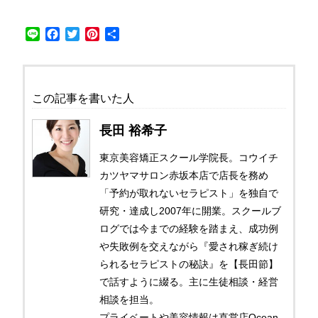
Line
Facebook
Twitter
Pinterest
共
有
この記事を書いた人
長田 裕希子
東京美容矯正スクール学院長。コウイチ
カツヤマサロン赤坂本店で店長を務め
「予約が取れないセラピスト」を独自で
研究・達成し2007年に開業。スクールブ
ログでは今までの経験を踏まえ、成功例
や失敗例を交えながら『愛され稼ぎ続け
られるセラピストの秘訣』を【長田節】
で話すように綴る。主に生徒相談・経営
相談を担当。
プライベートや美容情報は直営店Ocean