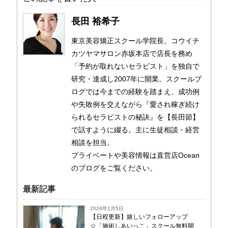
長田 裕希子
東京美容矯正スクール学院長。コウイチ
カツヤマサロン赤坂本店で店長を務め
「予約が取れないセラピスト」を独自で
研究・達成し2007年に開業。スクールブ
ログでは今までの経験を踏まえ、成功例
や失敗例を交えながら『愛され稼ぎ続け
られるセラピストの秘訣』を【長田節】
で話すように綴る。主に生徒相談・経営
相談を担当。
プライベートや美容情報は直営店Ocean
のブログをご覧ください。
最新記事
2026年1月5日
【日程更新】嬉しいフォローアップ
☆「施術しあいっこ」スクール無料開