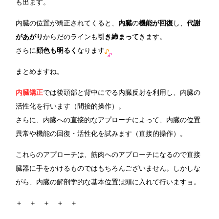
も出ます。
内臓の位置が矯正されてくると、
内臓
の
機能が回復
し、
代謝
があがり
からだのラインも
引き締まって
きます。
さらに
顔色も明るく
なります
まとめますね。
内臓矯正
では後頭部と背中にでる内臓反射を利用し、内臓の
活性化を行います（間接的操作）。
さらに、内臓への直接的なアプローチによって、内臓の位置
異常や機能の回復・活性化を試みます（直接的操作）。
これらのアプローチは、筋肉へのアプローチになるので直接
臓器に手をかけるものではもちろんございません。しかしな
がら、内臓の解剖学的な基本位置は頭に入れて行いますョ。
＋ ＋ ＋ ＋ ＋