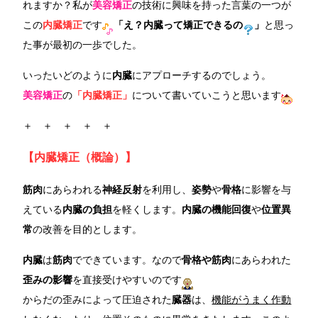
れますか？私が
美容矯正
の技術に興味を持った言葉の一つが
この
内臓矯正
です
「え？内臓って矯正できるの
」
と思っ
た事が最初の一歩でした。
いったいどのように
内臓
にアプローチするのでしょう。
美容矯正
の
「内臓矯正」
について書いていこうと思います
＋ ＋ ＋ ＋ ＋
【内臓矯正（概論）】
筋肉
にあらわれる
神経反射
を利用し、
姿勢
や
骨格
に影響を与
えている
内臓の負担
を軽くします。
内臓の機能回復
や
位置異
常
の改善を目的とします。
内臓
は
筋肉
でできています。なので
骨格や筋肉
にあらわれた
歪みの影響
を直接受けやすいのです
からだの歪みによって圧迫された
臓器
は、
機能がうまく作動