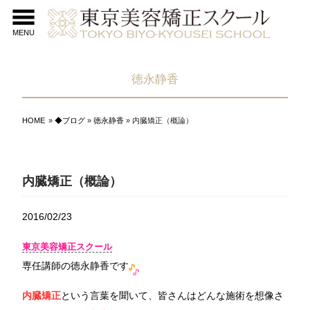
MENU
徳永静香
HOME
»
◆ブログ
»
徳永静香
» 内臓矯正（概論）
内臓矯正（概論）
2016/02/23
東京美容矯正スクール
専任講師の徳永静香です
内臓矯正
という言葉を聞いて、皆さんはどんな施術を想像さ