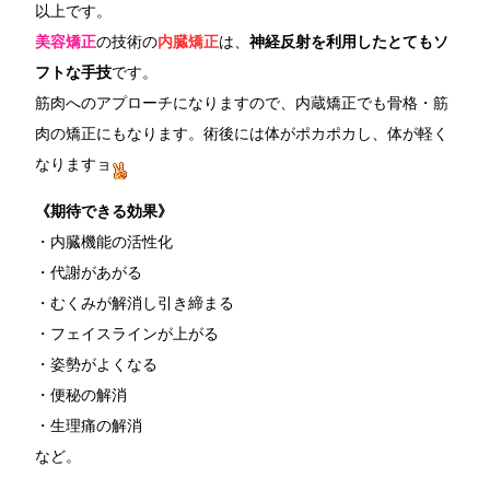
以上です。
美容矯正
の技術の
内臓矯正
は、
神経反射を利用したとてもソ
フトな手技
です。
筋肉へのアプローチになりますので、内蔵矯正でも骨格・筋
肉の矯正にもなります。術後には体がポカポカし、体が軽く
なりますョ
《期待できる効果》
・内臓機能の活性化
・代謝があがる
・むくみが解消し引き締まる
・フェイスラインが上がる
・姿勢がよくなる
・便秘の解消
・生理痛の解消
など。