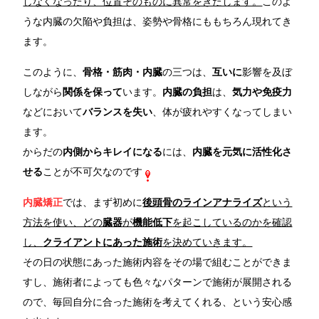
しなくなったり、位置そのものに異常をきたします。
このよ
うな内臓の欠陥や負担は、姿勢や骨格にももちろん現れてき
ます。
このように、
骨格・筋肉・内臓
の三つは、
互いに
影響を及ぼ
しながら
関係を保って
います。
内臓の負担
は、
気力や免疫力
などにおいて
バランスを失い
、体が疲れやすくなってしまい
ます。
からだの
内側からキレイになる
には、
内臓を元気に活性化さ
せる
ことが不可欠なのです
内臓矯正
では、まず初めに
後頭骨のラインアナライズ
という
方法を使い、どの
臓器
が
機能低下
を起こしているのかを確認
し、
クライアントにあった施術
を決めていきます。
その日の状態にあった施術内容をその場で組むことができま
すし、施術者によっても色々なパターンで施術が展開される
ので、毎回自分に合った施術を考えてくれる、という安心感