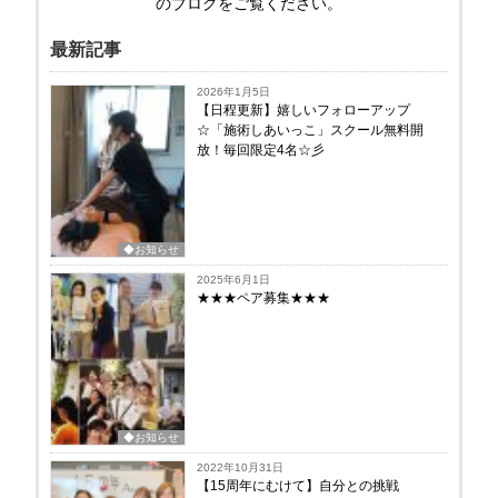
のブログをご覧ください。
最新記事
2026年1月5日
【日程更新】嬉しいフォローアップ
☆「施術しあいっこ」スクール無料開
放！毎回限定4名☆彡
◆お知らせ
2025年6月1日
★★★ペア募集★★★
◆お知らせ
2022年10月31日
【15周年にむけて】自分との挑戦