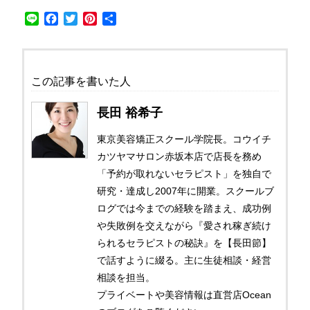
Line
Facebook
Twitter
Pinterest
共
有
この記事を書いた人
長田 裕希子
東京美容矯正スクール学院長。コウイチ
カツヤマサロン赤坂本店で店長を務め
「予約が取れないセラピスト」を独自で
研究・達成し2007年に開業。スクールブ
ログでは今までの経験を踏まえ、成功例
や失敗例を交えながら『愛され稼ぎ続け
られるセラピストの秘訣』を【長田節】
で話すように綴る。主に生徒相談・経営
相談を担当。
プライベートや美容情報は直営店Ocean