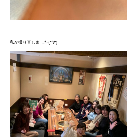
私が撮り直しました(*‘∀‘)