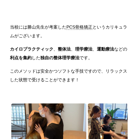
当校には勝山先生が考案した
PCS骨格矯正
というカリキュラ
ムがございます。
カイロプラクティック
、
整体法
、
理学療法
、
運動療法
などの
利点を集約
した
独自の整体理学療法
です。
このメソッドは安全かつソフトな手技ですので、リラックス
した状態で受けることができます！