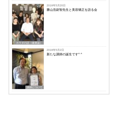
2018年5月20日
勝山浩尉智先生と美容矯正を語る会
カラダの話（健康論）
2018年5月2日
新たな講師の誕生です^ ^
講師について